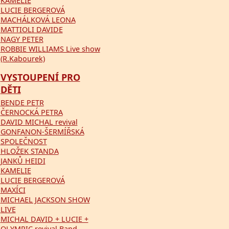
KAMELIE
LUCIE BERGEROVÁ
MACHÁLKOVÁ LEONA
MATTIOLI DAVIDE
NAGY PETER
ROBBIE WILLIAMS Live show
(R.Kabourek)
VYSTOUPENÍ PRO
DĚTI
BENDE PETR
ČERNOCKÁ PETRA
DAVID MICHAL revival
GONFANON-ŠERMÍŘSKÁ
SPOLEČNOST
HLOŽEK STANDA
JANKŮ HEIDI
KAMELIE
LUCIE BERGEROVÁ
MAXÍCI
MICHAEL JACKSON SHOW
LIVE
MICHAL DAVID + LUCIE +
OLYMPIC revival Band