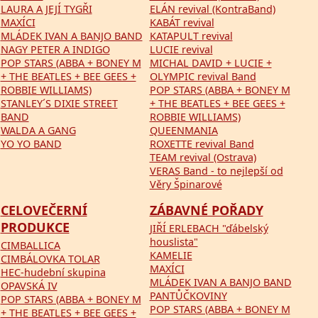
LAURA A JEJÍ TYGŘI
ELÁN revival (KontraBand)
MAXÍCI
KABÁT revival
MLÁDEK IVAN A BANJO BAND
KATAPULT revival
NAGY PETER A INDIGO
LUCIE revival
POP STARS (ABBA + BONEY M
MICHAL DAVID + LUCIE +
+ THE BEATLES + BEE GEES +
OLYMPIC revival Band
ROBBIE WILLIAMS)
POP STARS (ABBA + BONEY M
STANLEY´S DIXIE STREET
+ THE BEATLES + BEE GEES +
BAND
ROBBIE WILLIAMS)
WALDA A GANG
QUEENMANIA
YO YO BAND
ROXETTE revival Band
TEAM revival (Ostrava)
VERAS Band - to nejlepší od
Věry Špinarové
CELOVEČERNÍ
ZÁBAVNÉ POŘADY
PRODUKCE
JIŘÍ ERLEBACH "ďábelský
houslista"
CIMBALLICA
KAMELIE
CIMBÁLOVKA TOLAR
MAXÍCI
HEC-hudební skupina
MLÁDEK IVAN A BANJO BAND
OPAVSKÁ IV
PANTŮČKOVINY
POP STARS (ABBA + BONEY M
POP STARS (ABBA + BONEY M
+ THE BEATLES + BEE GEES +