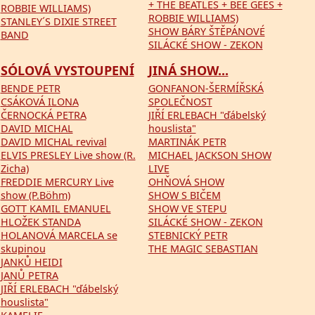
+ THE BEATLES + BEE GEES +
ROBBIE WILLIAMS)
ROBBIE WILLIAMS)
STANLEY´S DIXIE STREET
SHOW BÁRY ŠTĚPÁNOVÉ
BAND
SILÁCKÉ SHOW - ZEKON
SÓLOVÁ VYSTOUPENÍ
JINÁ SHOW...
BENDE PETR
GONFANON-ŠERMÍŘSKÁ
CSÁKOVÁ ILONA
SPOLEČNOST
ČERNOCKÁ PETRA
JIŘÍ ERLEBACH "ďábelský
DAVID MICHAL
houslista"
DAVID MICHAL revival
MARTINÁK PETR
ELVIS PRESLEY Live show (R.
MICHAEL JACKSON SHOW
Zicha)
LIVE
FREDDIE MERCURY Live
OHŇOVÁ SHOW
show (P.Böhm)
SHOW S BIČEM
GOTT KAMIL EMANUEL
SHOW VE STEPU
HLOŽEK STANDA
SILÁCKÉ SHOW - ZEKON
HOLANOVÁ MARCELA se
STEBNICKÝ PETR
skupinou
THE MAGIC SEBASTIAN
JANKŮ HEIDI
JANŮ PETRA
JIŘÍ ERLEBACH "ďábelský
houslista"