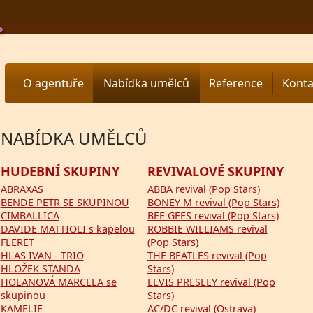
O agentuře
Nabídka umělců
Reference
Konta
NABÍDKA UMĚLCŮ
HUDEBNÍ SKUPINY
REVIVALOVÉ SKUPINY
ABRAXAS
ABBA revival (Pop Stars)
BENDE PETR SE SKUPINOU
BONEY M revival (Pop Stars)
CIMBALLICA
BEE GEES revival (Pop Stars)
DAVIDE MATTIOLI s kapelou
ROBBIE WILLIAMS revival
FLERET
(Pop Stars)
HLAS IVAN - TRIO
THE BEATLES revival (Pop
HLOŽEK STANDA
Stars)
HOLANOVÁ MARCELA se
ELVIS PRESLEY revival (Pop
skupinou
Stars)
KAMELIE
AC/DC revival (Ostrava)