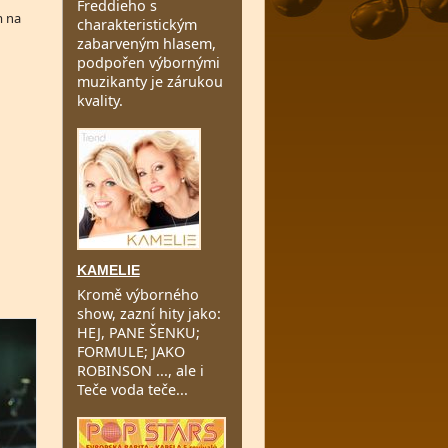
Freddieho s
m na
charakteristickým
zabarveným hlasem,
podpořen výbornými
muzikanty je zárukou
kvality.
KAMELIE
Kromě výborného
show, zazní hity jako:
HEJ, PANE ŠENKU;
FORMULE; JAKO
ROBINSON ..., ale i
Teče voda teče...