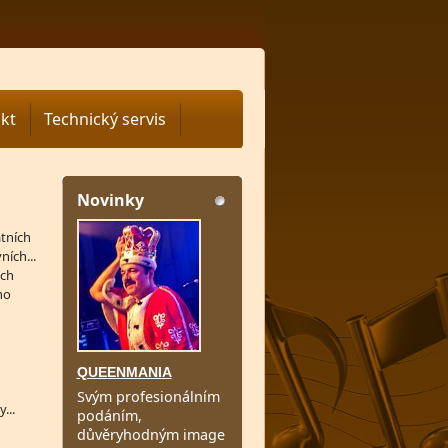
kt
Technický servis
Novinky
atních
ních...
ých
ho
QUEENMANIA
Svým profesionálním
...
podáním,
důvěryhodným image