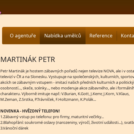
O agentuře
Nabídka umělců
Reference
Konta
MARTINÁK PETR
Petr Martinák je hostem zábavných pořadů nejen televize NOVA, ale i v ost
televizí v ČR a na Slonesku. Vystupuje na společenských, kulturních, sportov
akcích se zábavným vstupem - imitací našich předních kulturních a politick
osobností..., skeče, scénky..., nebo moderuje akce zábavného, ale i formální
charakteru. Výborně imituje např.: V.Burian, K.Gott, J.Kemr, J.Korn, V.Klaus,
M.Zeman, Z.Srstka, P.Trávníček, F.Holtzmann, K.Polák...
NOVINKA - HVĚZDNÝ TELEFON!
1.Zábavný vstup po telefonu: pro firmy, maturitní večírky...
2.Blahopřání: soukromé oslavy (narozeniny, výročí, životní události...), svatby
3.Vánoční dárek