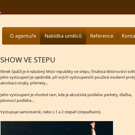
O agentuře
Nabídka umělců
Reference
Konta
SHOW VE STEPU
Mirek Spáčil je 4 násobný Mistr republiky ve stepu, finalista Mistrovství světa
Jeho vystoupení je ojedinělé, při svých vystoupeních používá moderní prvky
akrobacii-stojky, přemety...
Jeho vystoupení je vhodné tam, kde je akustická podlaha: parkety, dlažba,
plovoucí podlaha...
Vystupuje samostatně, nebo s 1 a 2 stepaři (stepařkami).