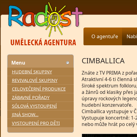
O agentuře
Nab
CIMBALLICA
Menu
HUDEBNÍ SKUPINY
Znáte z TV PRIMA z po
Atraktivní 4-6 ti členná
REVIVALOVÉ SKUPINY
široké spektrum folkloru
CELOVEČERNÍ PRODUKCE
a žánrů od klasiky přes 
ZÁBAVNÉ POŘADY
úpravy rockových legend
hudební konzervatoře.
SÓLOVÁ VYSTOUPENÍ
Cimballica vystupuje v 
JINÁ SHOW...
Vystupuje koncertně: 1-2
VYSTOUPENÍ PRO DĚTI
nebo může hrát po celý v