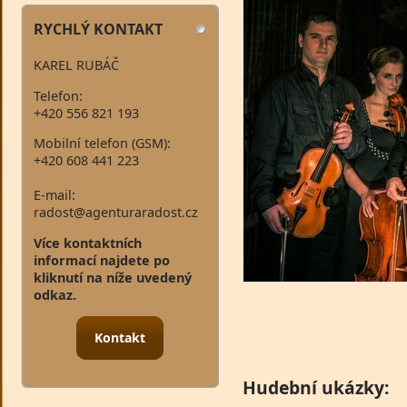
RYCHLÝ KONTAKT
KAREL RUBÁČ
Telefon:
+420 556 821 193
Mobilní telefon (GSM):
+420 608 441 223
E-mail:
radost@agenturaradost.cz
Více kontaktních
informací najdete po
kliknutí na níže uvedený
odkaz.
Kontakt
Hudební ukázky: