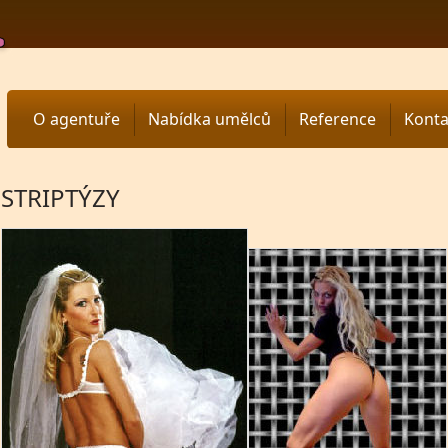
O agentuře
Nabídka umělců
Reference
Konta
STRIPTÝZY