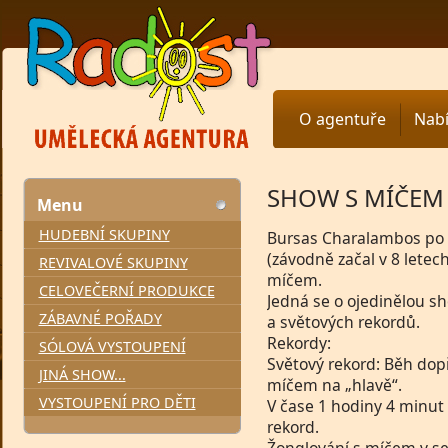
O agentuře
Nab
SHOW S MÍČEM
Menu
HUDEBNÍ SKUPINY
Bursas Charalambos po s
(závodně začal v 8 letec
REVIVALOVÉ SKUPINY
míčem.
CELOVEČERNÍ PRODUKCE
Jedná se o ojedinělou s
ZÁBAVNÉ POŘADY
a světových rekordů.
Rekordy:
SÓLOVÁ VYSTOUPENÍ
Světový rekord: Běh do
JINÁ SHOW...
míčem na „hlavě“.
VYSTOUPENÍ PRO DĚTI
V čase 1 hodiny 4 minut 
rekord.