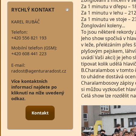
Žonglování s míčem v se
Za 1 minutu v dřepu – 18
RYCHLÝ KONTAKT
Za 1 minutu v lehu – 212
Za 1 minutu ve stoje – 2
KAREL RUBÁČ
Žonglování koleny...
To jsou některé rekordy 
Telefon:
+420 556 821 193
Jeho show spočívá v hlavič
v leže, přelézáním přes š
Mobilní telefon (GSM):
plyšovým pejskem, láhví
+420 608 441 223
uvádí Vaši akci) je jeho 
tipovat kolik udělá hlav
E-mail:
B.Charalambos v tomto č
radost@agenturaradost.cz
to uhádne dostává oceněn
Více kontaktních
Charalambosovy zápisy
informací najdete po
si můžou vyzkoušet hlavi
kliknutí na níže uvedený
Celá show lze rozdělit n
odkaz.
Kontakt