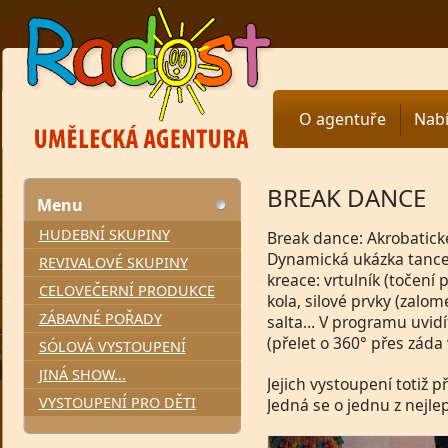
O agentuře
Nab
BREAK DANCE
Menu
HUDEBNÍ SKUPINY
Break dance: Akrobatick
Dynamická ukázka tance v
REVIVALOVÉ SKUPINY
kreace: vrtulník (točení
CELOVEČERNÍ PRODUKCE
kola, silové prvky (zalom
ZÁBAVNÉ POŘADY
salta... V programu uvidí
(přelet o 360° přes záda 
SÓLOVÁ VYSTOUPENÍ
JINÁ SHOW...
Jejich vystoupení totiž 
VYSTOUPENÍ PRO DĚTI
Jedná se o jednu z nejle