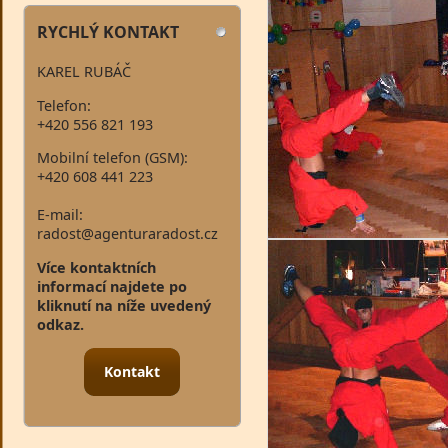
RYCHLÝ KONTAKT
KAREL RUBÁČ
Telefon:
+420 556 821 193
Mobilní telefon (GSM):
+420 608 441 223
E-mail:
radost@agenturaradost.cz
Více kontaktních
informací najdete po
kliknutí na níže uvedený
odkaz.
Kontakt