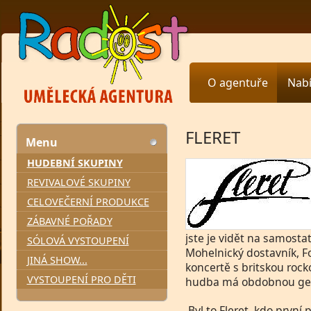
O agentuře
Nab
FLERET
Menu
HUDEBNÍ SKUPINY
REVIVALOVÉ SKUPINY
CELOVEČERNÍ PRODUKCE
ZÁBAVNÉ POŘADY
jste je vidět na samosta
SÓLOVÁ VYSTOUPENÍ
Mohelnický dostavník, Fo
JINÁ SHOW...
koncertě s britskou roc
VYSTOUPENÍ PRO DĚTI
hudba má obdobnou gene
Byl to Fleret, kdo první 