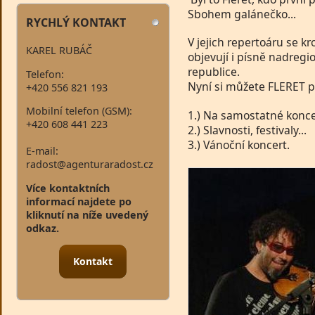
Sbohem galánečko...
RYCHLÝ KONTAKT
V jejich repertoáru se k
KAREL RUBÁČ
objevují i písně nadregio
republice.
Telefon:
Nyní si můžete FLERET p
+420 556 821 193
Mobilní telefon (GSM):
1.) Na samostatné konce
+420 608 441 223
2.) Slavnosti, festivaly...
3.) Vánoční koncert.
E-mail:
radost@agenturaradost.cz
Více kontaktních
informací najdete po
kliknutí na níže uvedený
odkaz.
Kontakt